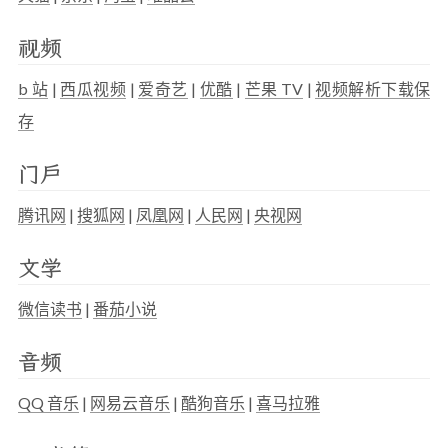
视频
b 站
|
西瓜视频
|
爱奇艺
|
优酷
|
芒果 TV
|
视频解析下载保
存
门户
腾讯网
|
搜狐网
|
凤凰网
|
人民网
|
央视网
文学
微信读书
|
番茄小说
音频
QQ 音乐
|
网易云音乐
|
酷狗音乐
|
喜马拉雅