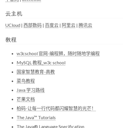
云主机
UCloud
|
西部数码
|
百度云
|
阿里云
|
腾讯云
教程
w3cschool 官网-编程狮，随时随地学编程
MySQL 教程_w3c school
国家智慧教育-高教
菜鸟教程
Java 学习路线
芒果文档
柏码-让每一行代码都闪耀智慧的光芒！
The Java™ Tutorials
The Java® Language Specification