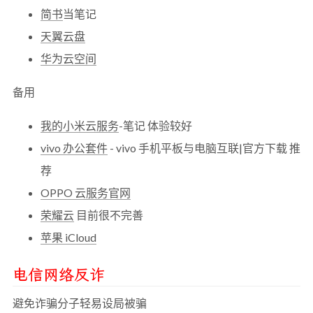
简书
当笔记
天翼云盘
华为云空间
备用
我的小米云服务
-笔记 体验较好
vivo 办公套件
- vivo 手机平板与电脑互联|官方下载 推
荐
OPPO 云服务官网
荣耀云
目前很不完善
苹果 iCloud
电信网络反诈
避免诈骗分子轻易设局被骗