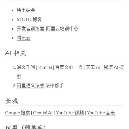
稀土掘金
51CTO 博客
开发者训练营-阿里云培训中心
腾讯云
AI 相关
通义千问
|
Kimi.ai
|
百度文心一言
|
天工 AI
|
秘塔 AI 搜
索
阿里通义法睿
法律帮手
长城
Google 搜索
|
Gemini AI
|
YouTube 视频
|
YouTube 音乐
优惠（薅羊毛）