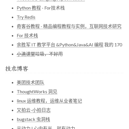
Python 教程
- For技术栈
Try Redis
奇客谷教程 - 精品编程教程与实例，互联网技术研究
For 技术栈
余胜军 IT 教学平台 &Python&Java&AI 编程
我的 170
小滴课堂
垃圾，不好用
技术博客
美团技术团队
ThoughtWorks 洞见
linux 运维教程，运维从业者笔记
又拍云-小拍日志
bugstack 虫洞栈
元动力 | 心中有光，就有动力