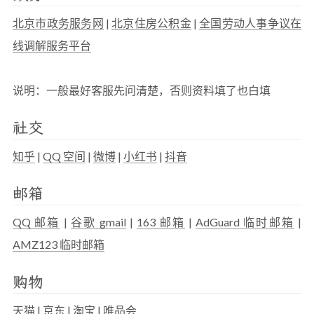
北京市政务服务网
|
北京住房公积金
|
全国劳动人事争议在
线调解服务平台
说明：一般最好客服先问清楚，否则资料填了也白填
社交
知乎
|
QQ 空间
|
微博
|
小红书
|
抖音
邮箱
QQ 邮箱
|
谷歌 gmail
|
163 邮箱
|
AdGuard 临时邮箱
|
AMZ123 临时邮箱
购物
天猫
|
京东
|
淘宝
|
唯品会