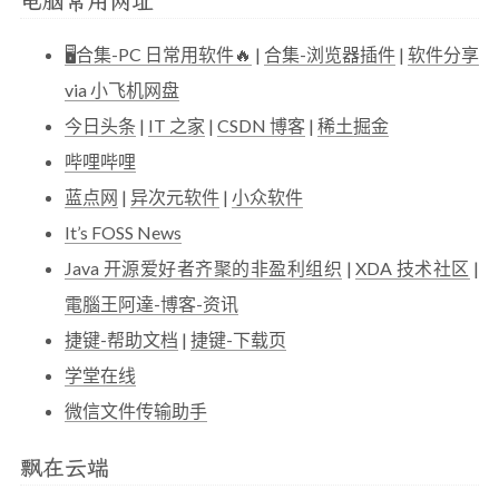
电脑常用网址
🖥合集-PC 日常用软件🔥
|
合集-浏览器插件
|
软件分享
via 小飞机网盘
今日头条
|
IT 之家
|
CSDN 博客
|
稀土掘金
哔哩哔哩
蓝点网
|
异次元软件
|
小众软件
It’s FOSS News
Java 开源爱好者齐聚的非盈利组织
|
XDA 技术社区
|
電腦王阿達-博客-资讯
捷键-帮助文档
|
捷键-下载页
学堂在线
微信文件传输助手
飘在云端