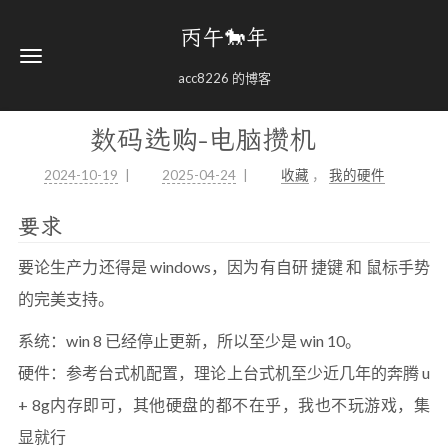
丙午🐎年
acc8226 的博客
数码选购-电脑攒机
2024-10-19
2025-04-24
收藏
，
我的硬件
要求
要论生产力还得是 windows，因为有自研 捷键 和 鼠标手势
的完美支持。
系统：win 8 已经停止更新，所以至少是 win 10。
硬件：参考台式机配置，理论上台式机至少近几年的奔腾 u
+ 8g内存即可，其他硬盘的都不在乎，我也不玩游戏，集
显就行