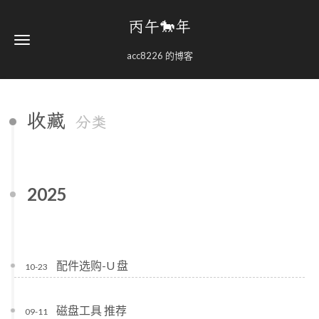
丙午🐎年
acc8226 的博客
收藏
分类
2025
配件选购-U 盘
10-23
磁盘工具 推荐
09-11