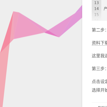
13
　
14
产
15
16
　
17
　
第二步
18
19
　
资料下
这里我
第三步
点击设
选择开