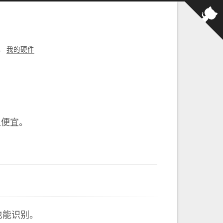
，
我的硬件
且便宜。
 也能识别。