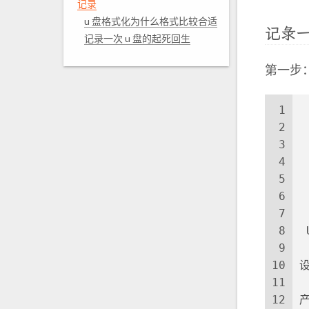
记录
u 盘格式化为什么格式比较合适
记录一
记录一次 u 盘的起死回生
第一步：
1
　
2
3
4
　
5
　
6
　
7
8
 
9
10
设
11
12
产