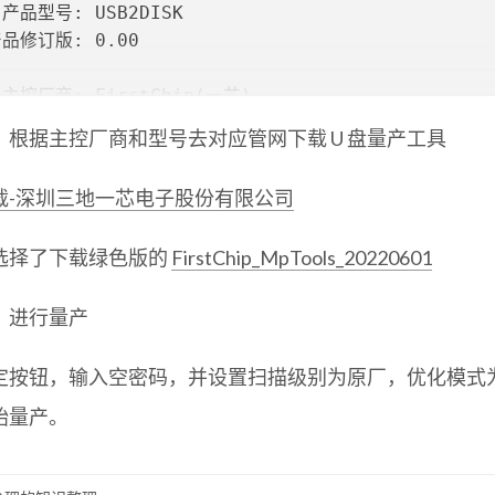
产品型号: USB2DISK
品修订版: 0.00
主控厂商: FirstChip(一芯)
主控型号: chipYC2019
：根据主控厂商和型号去对应管网下载 U 盘量产工具
在线资料:　　http://dl.mydigit.net/search/?type=
载-深圳三地一芯电子股份有限公司
选择了下载绿色版的
FirstChip_MpTools_20220601
：进行量产
定按钮，输入空密码，并设置扫描级别为原厂，优化模式
始量产。