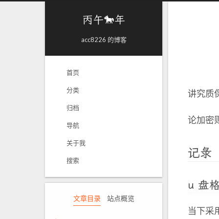
丙午🐎年
acc8226 的博客
首页
分类
讲究质
归档
论加密则
导航
关于我
记录
搜索
u 盘
文章目录
站点概览
当下采用