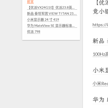
【优派
前言
【优派VX24G10】优派23.8英寸 240Hz高刷 FastIPS 爱眼低蓝光 1ms 电竞小钢炮 PS5游戏显示器VX24G10【行情 报价 价格 评测】 499
竞小钢
新品 泰坦军团 VIEW TITAN 23.8 英寸电脑办公显示器 399
小米显示器 24 寸 419
https:/
华为 MateView SE 显示器标准版 469
优派 798
新品 
100Hz
小米显
小米Re
华为 