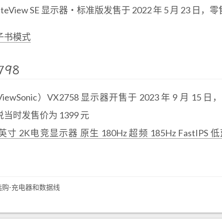
teView SE 显示器・标准版发售于 2022 年 5 月 23 日，零
子书模式
798
ewSonic）VX2758 显示器开售于 2023 年 9 月 15 日，2
当时发售价为 1399 元
英寸 2K电竞显示器 原生 180Hz 超频 185Hz FastI
购-充电器和数据线