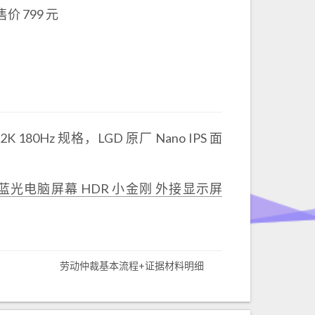
售价 799 元
K 180Hz 规格，LGD 原厂 Nano IPS 面
PS 低蓝光电脑屏幕 HDR 小金刚 外接显示屏
劳动仲裁基本流程+证据材料明细