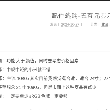
配件选购-五百元显
发表于
2024-10-29
分类于
收藏
向：功能 大于 颜值，同时要考虑价格因素
择：中规中矩的小米就不错
：主流 1080p 其实目前我感觉挺合适，适合 24寸；27
至想念 21 寸 1080p，但是市面上这种商品有点少
：一定要至少 sRGB 色域一定要够