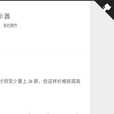
示器
，
我的硬件
 寸则至少要上 2k 屏，但这样价格就提高