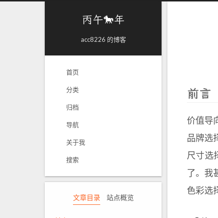
丙午🐎年
acc8226 的博客
首页
前言
分类
归档
价值导
导航
品牌选
关于我
尺寸选择
搜索
了。我甚
色彩选择
文章目录
站点概览