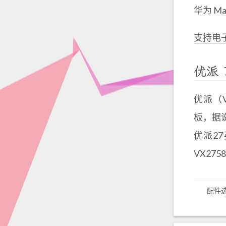
华为 Ma
支持电
优派 
优派（Vi
板，据说
优派27
VX2758
配件选